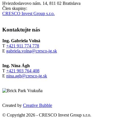
Hviezdoslavovo nám. 14, 811 02 Bratislava
Člen skupiny:
CRESCO Invest Group s.r.o.
Kontaktujte nás
Ing. Gabriela Volná
T
+421 911 774 778
E
gabriela.volna@cresco-ig.sk
Ing. Nina Ágh
T
+421 903 764 408
E
nina.agh@cresco-ig.sk
Created by
Creative Bubble
© Copyright 2026 - CRESCO Invest Group s.r.o.