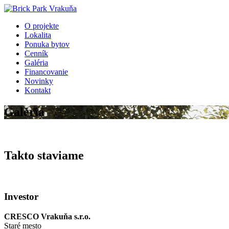
O projekte
Lokalita
Ponuka bytov
Cenník
Galéria
Financovanie
Novinky
Kontakt
Galéria
Takto staviame
Investor
CRESCO Vrakuňa s.r.o.
Staré mesto