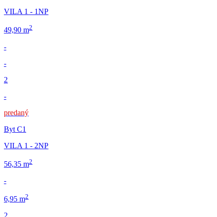
VILA 1 - 1NP
2
49,90 m
-
-
2
-
predaný
Byt C1
VILA 1 - 2NP
2
56,35 m
-
2
6,95 m
2