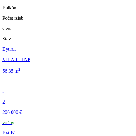
Balkón
Počet izieb
Cena
Stav
Byt A1
VILA 1 - 1NP
2
56,35 m
-
-
2
206 000 €
voľný
Byt B1