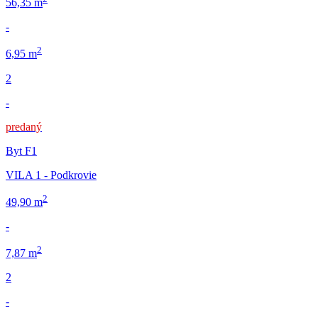
56,35 m
-
2
6,95 m
2
-
predaný
Byt F1
VILA 1 - Podkrovie
2
49,90 m
-
2
7,87 m
2
-