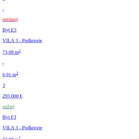
-
predaný
Byt E3
VILA 3 - Podkrovie
2
73,09 m
-
2
6,91 m
3
295 000 €
voľný
Byt F3
VILA 3 - Podkrovie
2