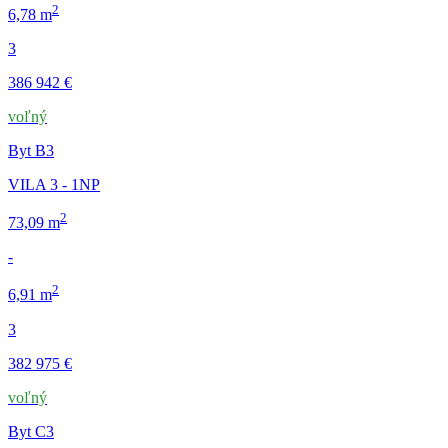
2
6,78 m
3
386 942 €
voľný
Byt B3
VILA 3 - 1NP
2
73,09 m
-
2
6,91 m
3
382 975 €
voľný
Byt C3