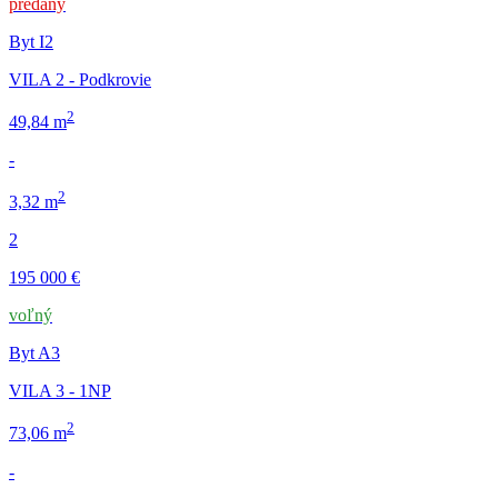
predaný
Byt I2
VILA 2 - Podkrovie
2
49,84 m
-
2
3,32 m
2
195 000 €
voľný
Byt A3
VILA 3 - 1NP
2
73,06 m
-