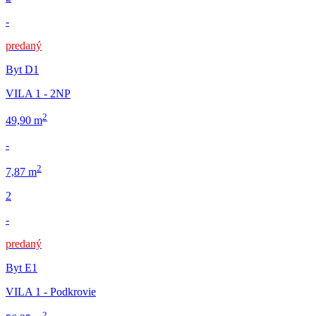
-
predaný
Byt D1
VILA 1 - 2NP
2
49,90 m
-
2
7,87 m
2
-
predaný
Byt E1
VILA 1 - Podkrovie
2