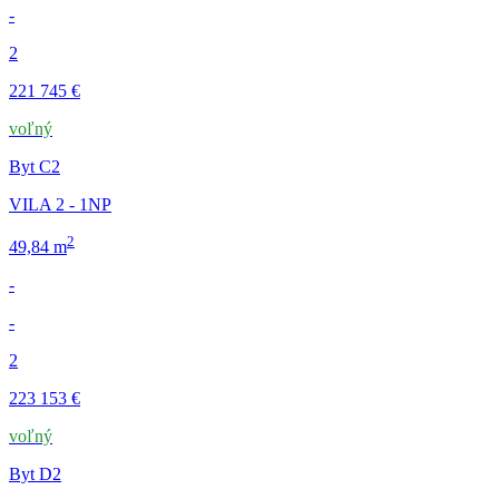
-
2
221 745 €
voľný
Byt C2
VILA 2 - 1NP
2
49,84 m
-
-
2
223 153 €
voľný
Byt D2