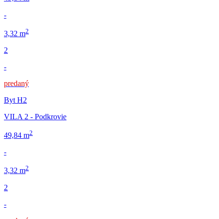
-
2
3,32 m
2
-
predaný
Byt H2
VILA 2 - Podkrovie
2
49,84 m
-
2
3,32 m
2
-