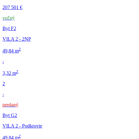
207 501 €
voľný
Byt F2
VILA 2 - 2NP
2
49,84 m
-
2
3,32 m
2
-
predaný
Byt G2
VILA 2 - Podkrovie
2
49,84 m