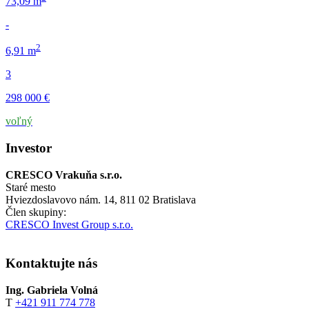
73,09 m
-
2
6,91 m
3
298 000 €
voľný
Investor
CRESCO Vrakuňa s.r.o.
Staré mesto
Hviezdoslavovo nám. 14, 811 02 Bratislava
Člen skupiny:
CRESCO Invest Group s.r.o.
Kontaktujte nás
Ing. Gabriela Volná
T
+421 911 774 778